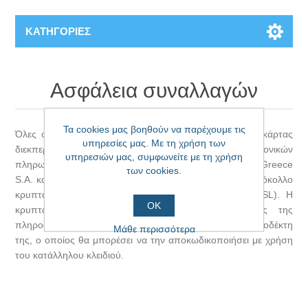
ΚΑΤΗΓΟΡΊΕΣ
Ασφάλεια συναλλαγών
Τα cookies μας βοηθούν να παρέχουμε τις
Όλες οι πληρωμές που πραγματοποιούνται με χρήση κάρτας
υπηρεσίες μας. Με τη χρήση των
διεκπεραιώνονται μέσω της πλατφόρμας ηλεκτρονικών
υπηρεσιών μας, συμφωνείτε με τη χρήση
πληρωμών "Nexi e-Commerce" της Nexi Payments Greece
των cookies.
S.A. και χρησιμοποιεί κρυπτογράφηση TLS 1.2 με πρωτόκολλο
κρυπτογράφησης 128-bit (Secure Sockets Layer - SSL). Η
ΟΚ
κρυπτογράφηση είναι ένας τρόπος κωδικοποίησης της
πληροφορίας μέχρι αυτή να φτάσει στον ορισμένο αποδέκτη
Μάθε περισσότερα
της, ο οποίος θα μπορέσει να την αποκωδικοποιήσει με χρήση
του κατάλληλου κλειδιού.