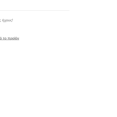
ς ήχους!
ό το προϊόν